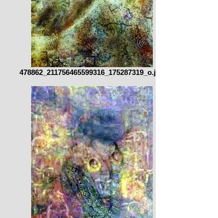
478862_211756465599316_175287319_o.jpg