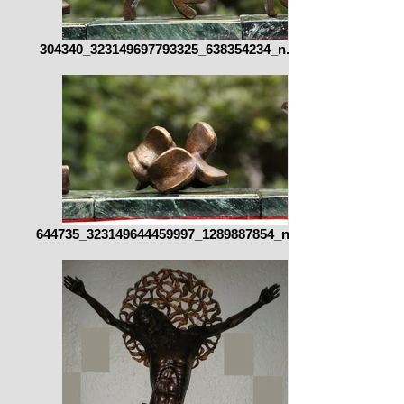
304340_323149697793325_638354234_n.jpg
644735_323149644459997_1289887854_n.jpg