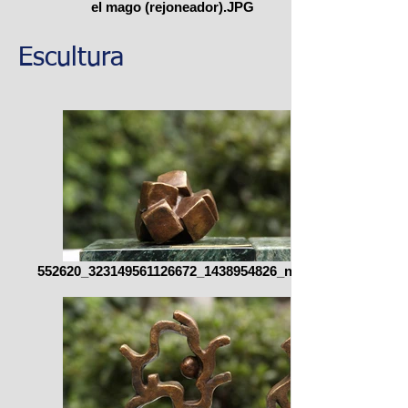
el mago (rejoneador).JPG
Escultura
552620_323149561126672_1438954826_n.jpg