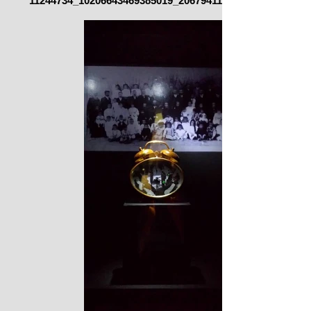
11244734_10206643469385019_2067941135118302711_o.jp