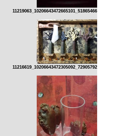
11219063_10206643472665101_5186546666899414541_n.jp
11216619_10206643472305092_7290579217056934631_o.jp