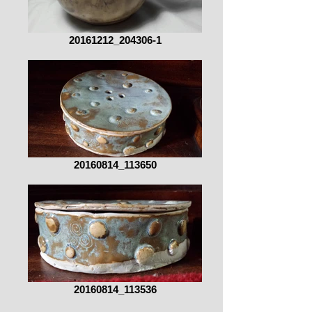
20161212_204306-1
20160814_113650
20160814_113536