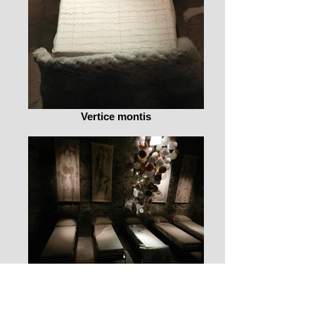
Vertice montis
DS1