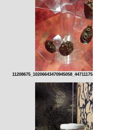
11208675_10206643470945058_4471117541745252543_n.jp