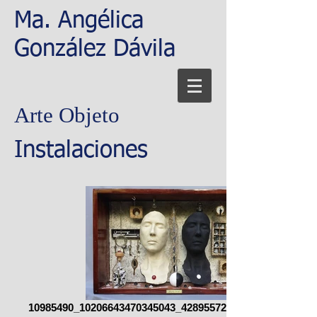
Ma. Angélica
González Dávila
Arte Objeto
Instalaciones
10985490_10206643470345043_4289557294694444241_o.jp