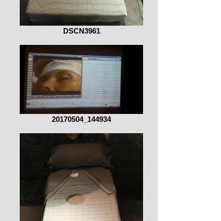
DSCN3961
20170504_144934