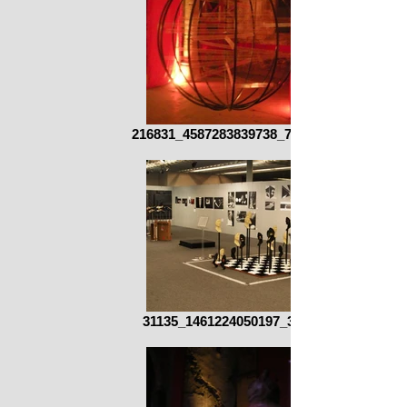
216831_4587283839738_769232340_n.jpg
31135_1461224050197_3252312_n.jpg