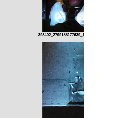
393402_2799155177639_170112488_n.jpg