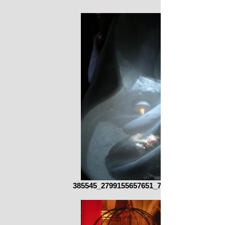
385545_2799155657651_793026755_n.jpg