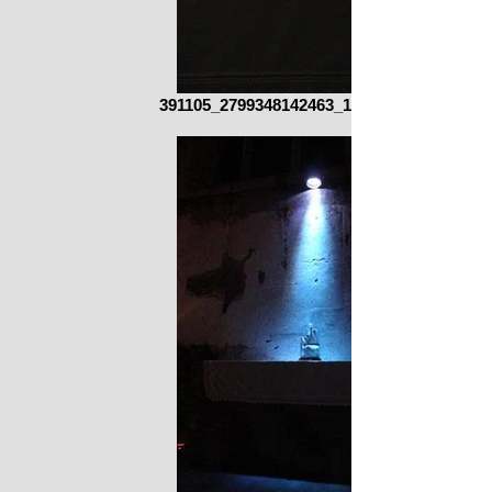
391105_2799348142463_128649871_n.jpg