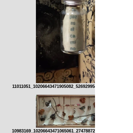
11011051_10206643471905082_5269299548276454578_n.jp
10983169_10206643471065061_2747887255036871401_o.jp