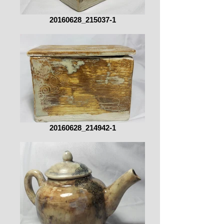
20160628_215037-1
20160628_214942-1