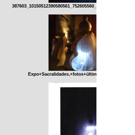
387603_10150512390580561_752605560_11036066_15044739
Expo+Sacralidades,+fotos+últimas+de+enero+083